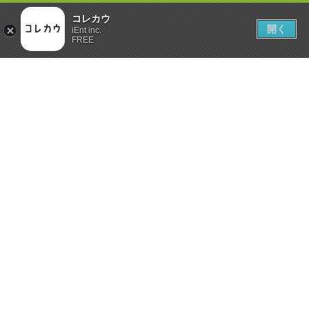
コレカウ
開く
iEnt inc.
FREE