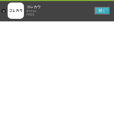
コレカウ
開く
iEnt inc.
FREE