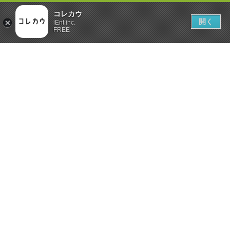
コレカウ
開く
iEnt inc.
FREE