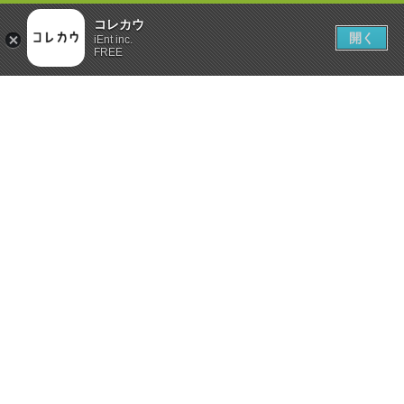
コレカウ
開く
iEnt inc.
FREE