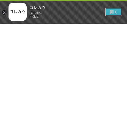
コレカウ
開く
iEnt inc.
FREE