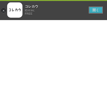
コレカウ
開く
iEnt inc.
FREE