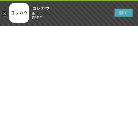
コレカウ
開く
iEnt inc.
FREE