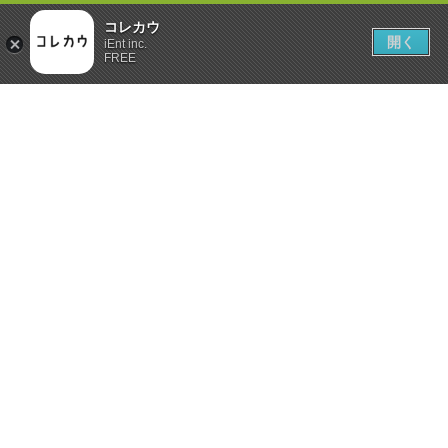
コレカウ
開く
iEnt inc.
FREE