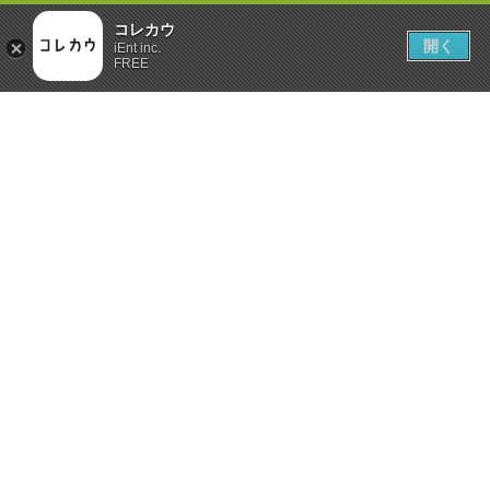
コレカウ
開く
iEnt inc.
FREE