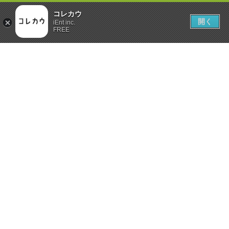
コレカウ
開く
iEnt inc.
FREE