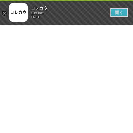
コレカウ
開く
iEnt inc.
FREE