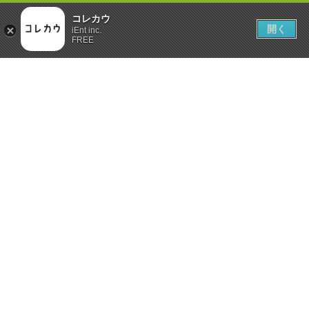
コレカウ
開く
iEnt inc.
FREE