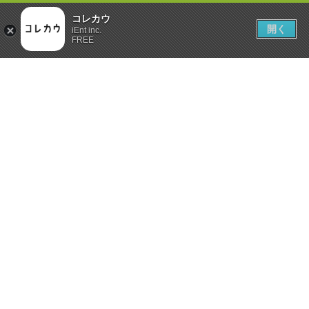
コレカウ
開く
iEnt inc.
FREE