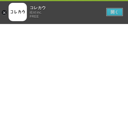
コレカウ
開く
iEnt inc.
FREE