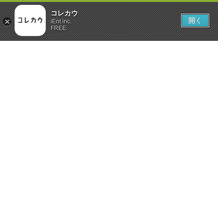
コレカウ
開く
iEnt inc.
FREE