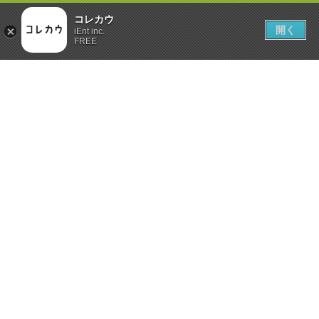
コレカウ
開く
iEnt inc.
FREE