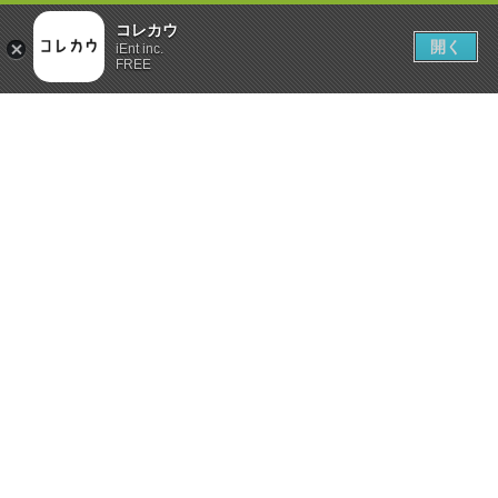
コレカウ
開く
iEnt inc.
FREE