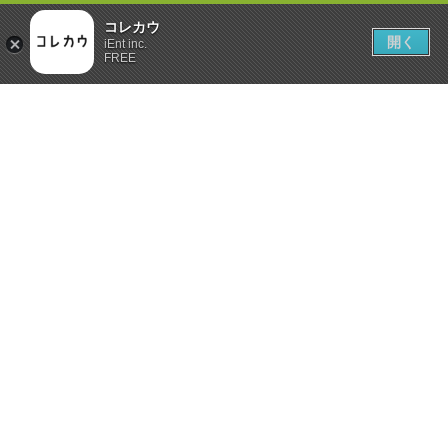
コレカウ
開く
iEnt inc.
FREE