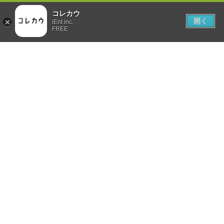
コレカウ
開く
iEnt inc.
FREE