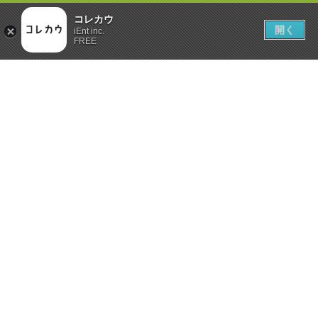
コレカウ
開く
iEnt inc.
FREE