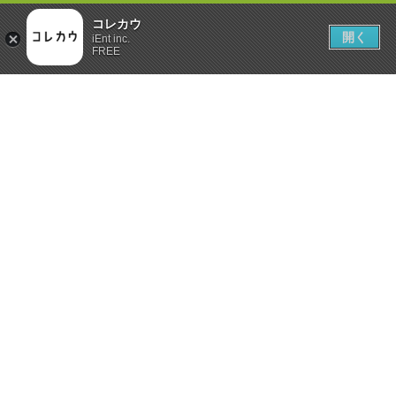
コレカウ
開く
iEnt inc.
FREE