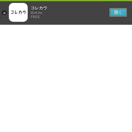
コレカウ
開く
iEnt inc.
FREE