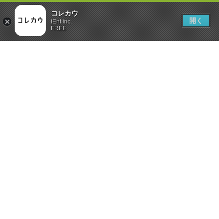
コレカウ
開く
iEnt inc.
FREE