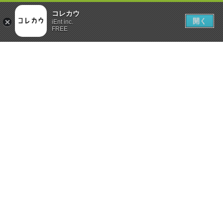
コレカウ
開く
iEnt inc.
FREE