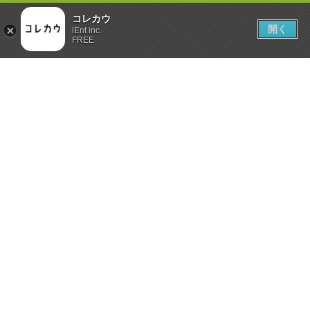
コレカウ
開く
iEnt inc.
FREE