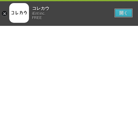
コレカウ
開く
iEnt inc.
FREE