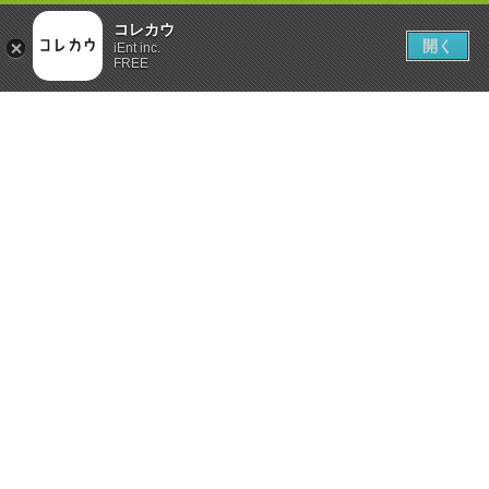
コレカウ
開く
iEnt inc.
FREE