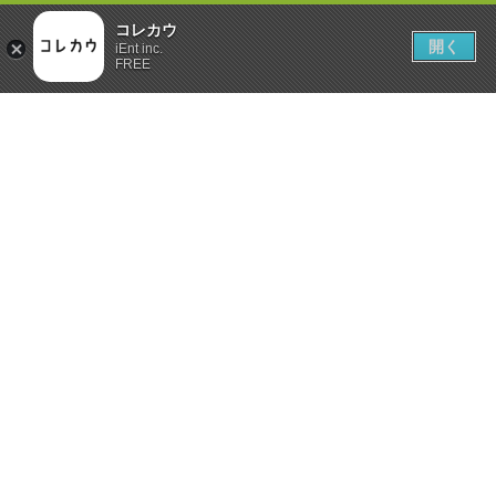
コレカウ
開く
iEnt inc.
FREE