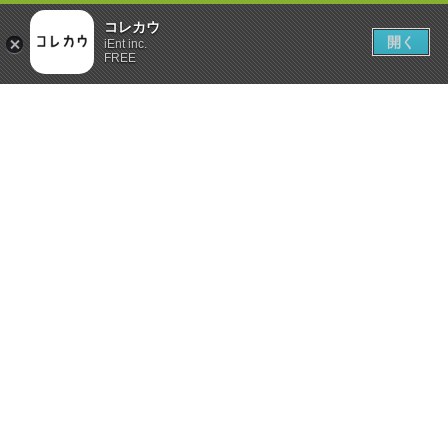
コレカウ
開く
iEnt inc.
FREE