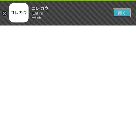
コレカウ
開く
iEnt inc.
FREE