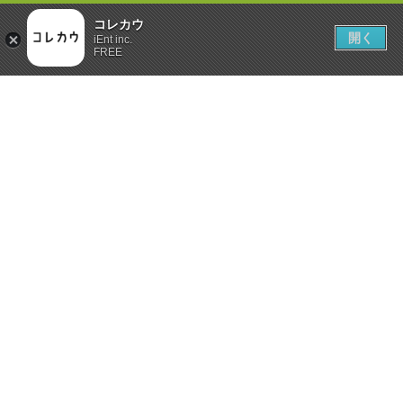
コレカウ
開く
iEnt inc.
FREE