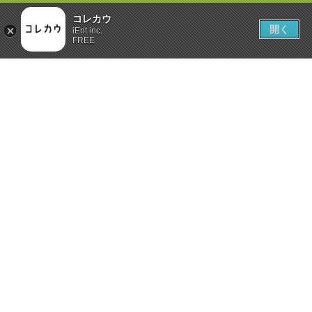
コレカウ
開く
iEnt inc.
FREE