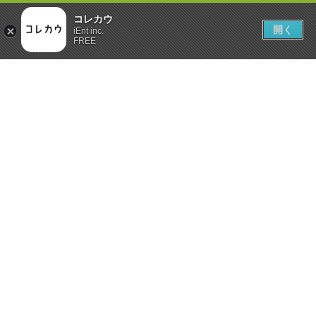
コレカウ
開く
iEnt inc.
FREE