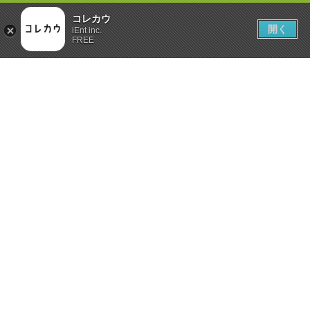
コレカウ
開く
iEnt inc.
FREE