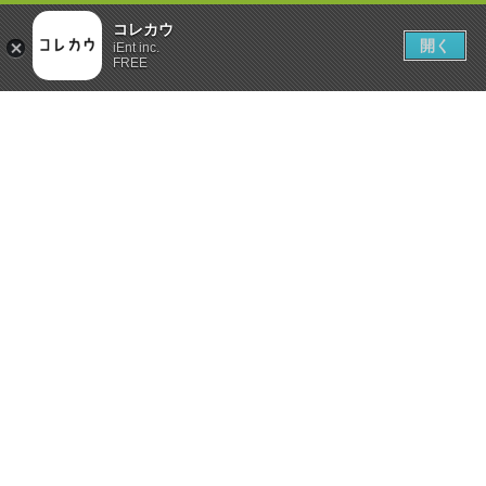
コレカウ
開く
iEnt inc.
FREE