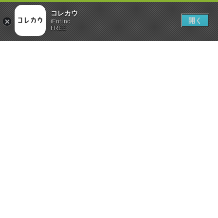
コレカウ
開く
iEnt inc.
FREE