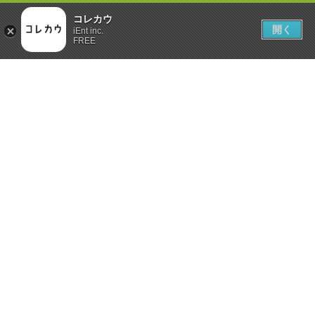
コレカウ
開く
iEnt inc.
FREE