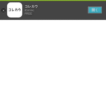
コレカウ
開く
iEnt inc.
FREE