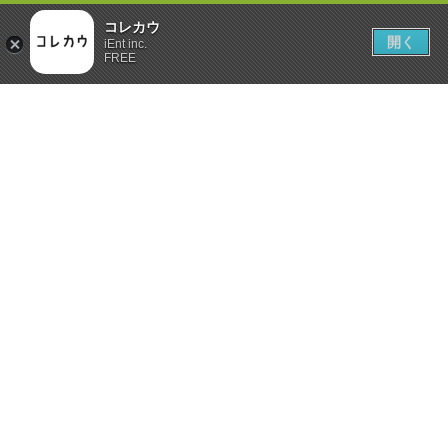
コレカウ
開く
iEnt inc.
FREE