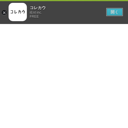
コレカウ
開く
iEnt inc.
FREE