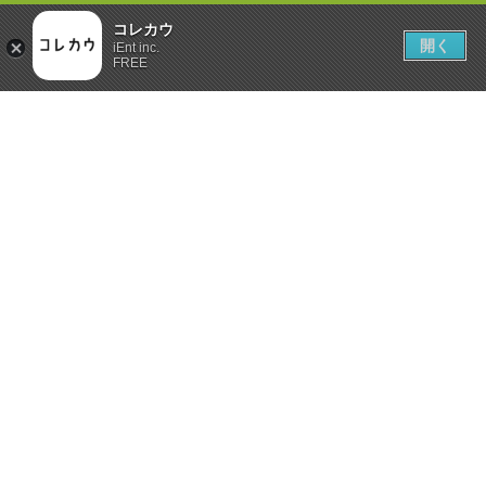
コレカウ
開く
iEnt inc.
FREE