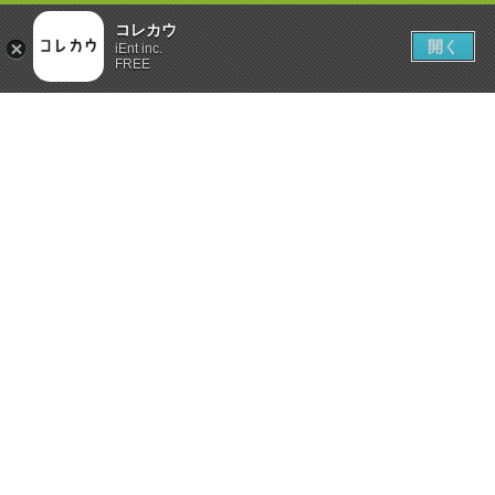
コレカウ
開く
iEnt inc.
FREE