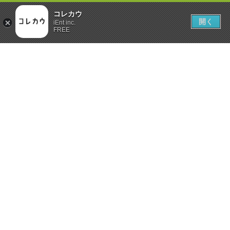
コレカウ
開く
iEnt inc.
FREE