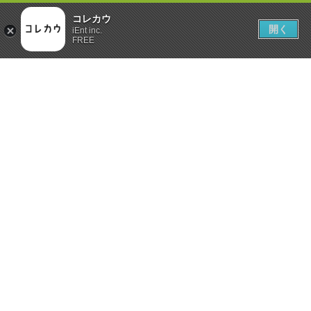
コレカウ
開く
iEnt inc.
FREE