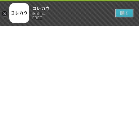
コレカウ
開く
iEnt inc.
FREE