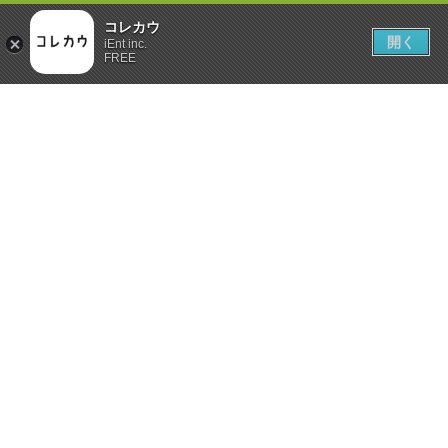
コレカウ
開く
iEnt inc.
FREE