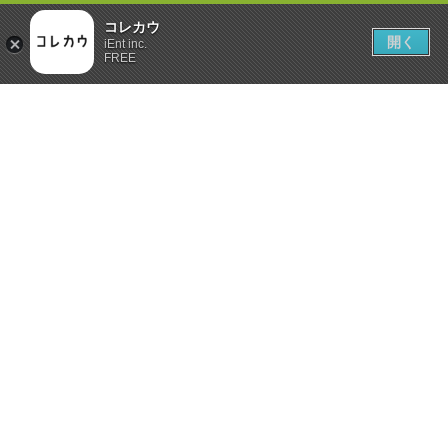
コレカウ
開く
iEnt inc.
FREE