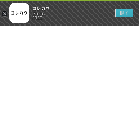
コレカウ
開く
iEnt inc.
FREE