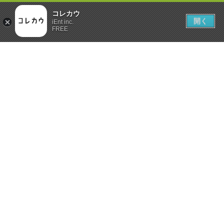
コレカウ
開く
iEnt inc.
FREE