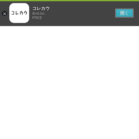
コレカウ
開く
iEnt inc.
FREE